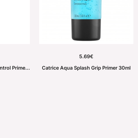
5.69
€
Catrice The Mattifier Oil Control Primer 30ml
Catrice Aqua Splash Grip Primer 30ml