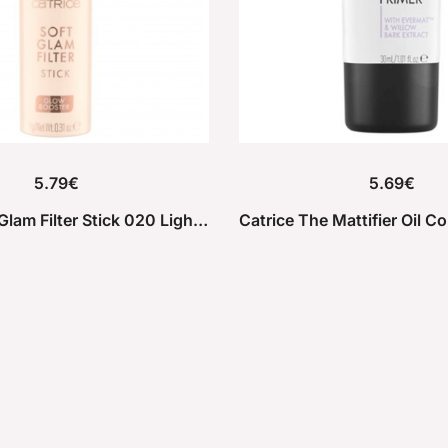
5.79
€
5.69
€
Catrice Soft Glam Filter Stick 020 Light Medium 9g