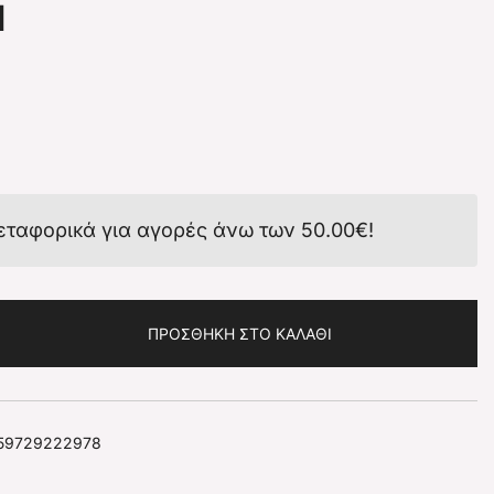
l
εταφορικά για αγορές άνω των
50.00
€
!
ΠΡΟΣΘΉΚΗ ΣΤΟ ΚΑΛΆΘΙ
59729222978