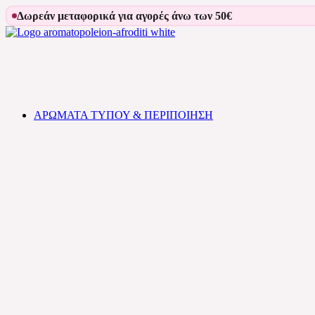
Skip
Δωρεάν μεταφορικά για αγορές άνω των 50€
to
content
Αρωματοπωλείον Αφροδίτη
ΑΡΩΜΑΤΑ ΤΥΠΟΥ & ΠΕΡΙΠΟΙΗΣΗ