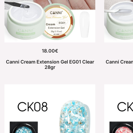
18.00
€
Canni Cream Extension Gel EG01 Clear
Canni Crea
28gr