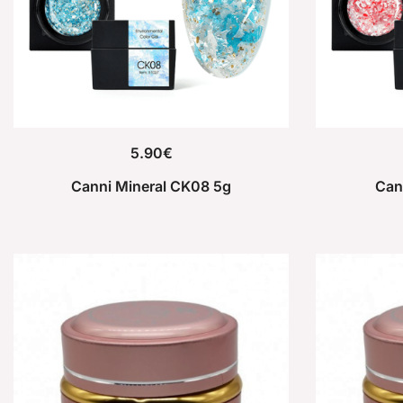
5.90
€
Canni Mineral CK08 5g
Can