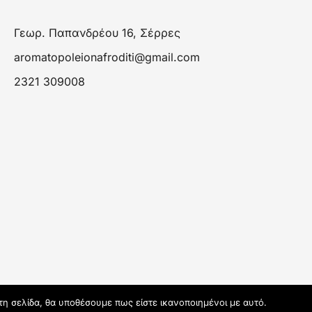
Γεωρ. Παπανδρέου 16, Σέρρες
aromatopoleionafroditi@gmail.com
2321 309008
τη σελίδα, θα υποθέσουμε πως είστε ικανοποιημένοι με αυτό.