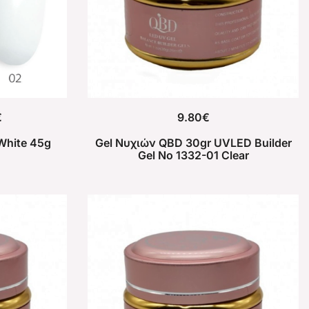
€
9.80
€
 White 45g
Gel Νυχιών QBD 30gr UVLED Builder
Gel No 1332-01 Clear