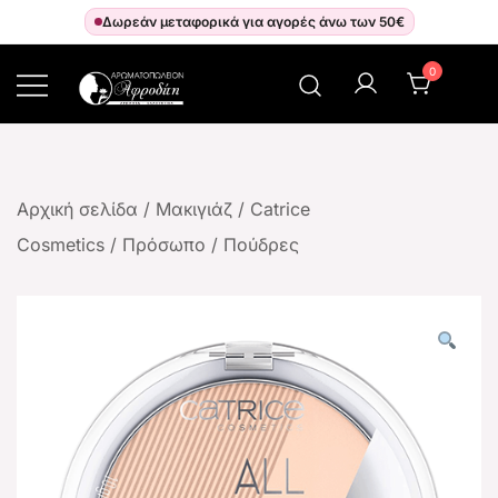
Δωρεάν μεταφορικά για αγορές άνω των 50€
0
Αρωματοπωλείον Αφροδίτη
Αρχική σελίδα
/
Μακιγιάζ
/
Catrice
Cosmetics
/
Πρόσωπο
/
Πούδρες