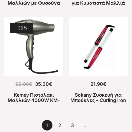
Μαλλιών με Φυσούνα
για Κυματιστά Μαλλιά
1800W KM-8860
90W Black Gold KM-
1010A
-36%
55.00
€
35.00
€
21.90
€
Kemey Πιστολάκι
Sokany Συσκευή για
Μαλλιών 4000W KM-
Μπούκλες – Curling iron
8222
Cl-012A-C25
1
2
3
→