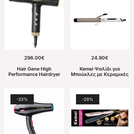
296.00
€
24.90
€
Hair Gene High
Kemei Ψαλίδι για
Performance Hairdryer
Μπούκλες με Κεραμικές
2.0 Πιστολάκι Μαλλιών
Πλάκες KM-1001A
1800-2500W + Curling
Kit
-33%
-29%