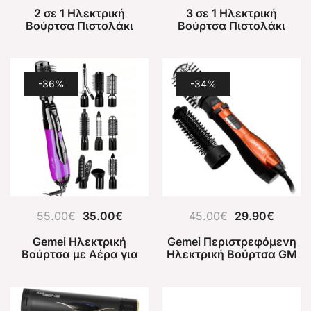
2 σε 1 Ηλεκτρική
3 σε 1 Ηλεκτρική
Βούρτσα Πιστολάκι
Βούρτσα Πιστολάκι
Μαλλιών
Mαλλιών Avocado 3D
Power 2000W
-36%
-34%
55.00
€
35.00
€
45.00
€
29.90
€
Gemei Ηλεκτρική
Gemei Περιστρεφόμενη
Βούρτσα με Αέρα για
Ηλεκτρική Βούρτσα GM
Ίσιωμα και Μπούκλες
4828
1000W