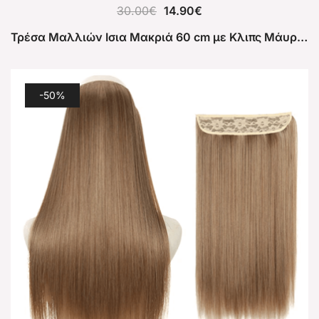
30.00
€
14.90
€
Τρέσα Μαλλιών Ισια Μακριά 60 cm με Κλιπς Μάυρο Μπλε 2
-50%