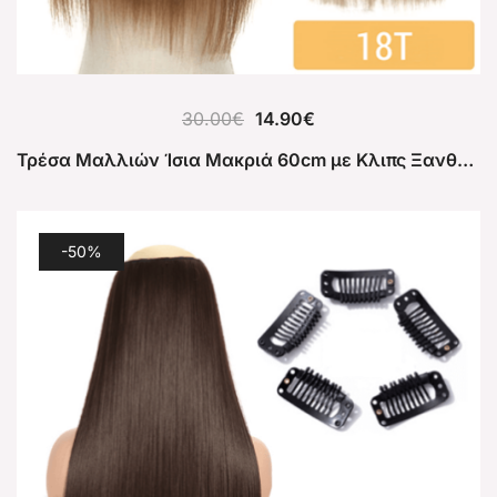
30.00
€
14.90
€
Τρέσα Μαλλιών Ίσια Μακριά 60cm με Κλιπς Ξανθό 18Τ
-50%