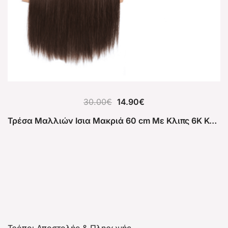
30.00
€
14.90
€
Τρέσα Μαλλιών Ισια Μακριά 60 cm Με Κλιπς 6Κ Καστανό Ανοιχτό Σαντρέ