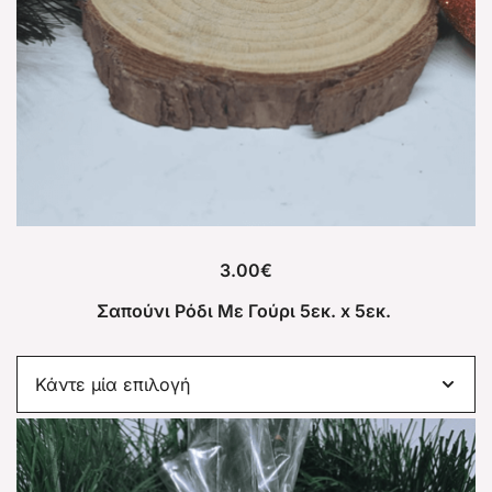
3.00
€
Σαπούνι Ρόδι Με Γούρι 5εκ. x 5εκ.