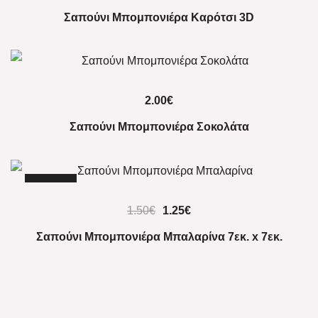
Σαπούνι Μπομπονιέρα Καρότσι 3D
2.00
€
Σαπούνι Μπομπονιέρα Σοκολάτα
-17%
Original
Η
1.50
€
1.25
€
price
τρέχουσα
Σαπούνι Μπομπονιέρα Μπαλαρίνα 7εκ. x 7εκ.
was:
τιμή
1.50€.
είναι:
1.25€.