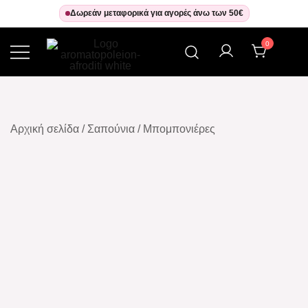
Skip
Δωρεάν μεταφορικά για αγορές άνω των 50€
to
0
content
Αρωματοπωλείον Αφροδίτη
Αρχική σελίδα
/
Σαπούνια
/
Μπομπονιέρες