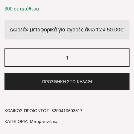
300 σε απόθεμα
Δωρεάν μεταφορικά για αγορές άνω των
50.00
€
!
Σαπούνι
Μπομπονιέρα
Μονόκερος
ΠΡΟΣΘΉΚΗ ΣΤΟ ΚΑΛΆΘΙ
Μπλε
ποσότητα
ΚΩΔΙΚΌΣ ΠΡΟΪΌΝΤΟΣ:
5200410603817
ΚΑΤΗΓΟΡΊΑ:
Μπομπονιέρες