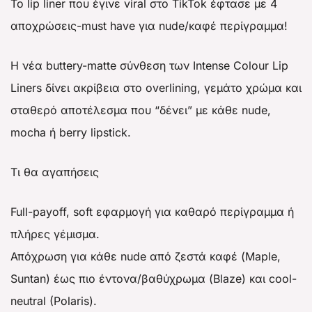
Το lip liner που έγινε viral στο TikTok έφτασε με 4
αποχρώσεις-must have για nude/καφέ περίγραμμα!
Η νέα buttery-matte σύνθεση των Intense Colour Lip
Liners δίνει ακρίβεια στο overlining, γεμάτο χρώμα και
σταθερό αποτέλεσμα που “δένει” με κάθε nude,
mocha ή berry lipstick.
Τι θα αγαπήσεις
Full-payoff, soft εφαρμογή για καθαρό περίγραμμα ή
πλήρες γέμισμα.
Απόχρωση για κάθε nude από ζεστά καφέ (Maple,
Suntan) έως πιο έντονα/βαθύχρωμα (Blaze) και cool-
neutral (Polaris).