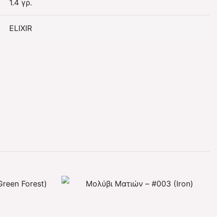
1.4 γρ.
ELIXIR