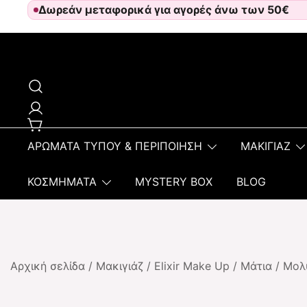
Δωρεάν μεταφορικά για αγορές άνω των 50€
Skip
to
content
Αρωματοπωλείον Αφροδίτη
ΑΡΩΜΑΤΑ ΤΥΠΟΥ & ΠΕΡΙΠΟΙΗΣΗ
ΜΑΚΙΓΙΑΖ
ΚΟΣΜΗΜΑΤΑ
MYSTERY BOX
BLOG
Αρχική σελίδα
/
Μακιγιάζ
/
Elixir Make Up
/
Μάτια
/
Μολ