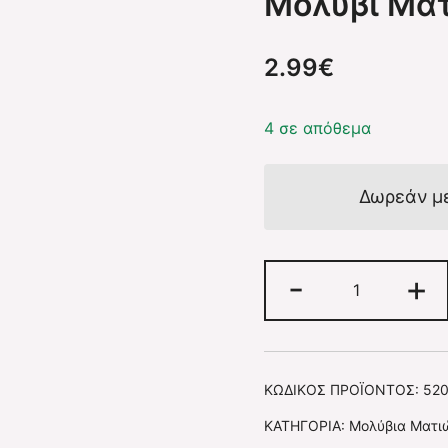
Μολύβι Ματ
2.99
€
4 σε απόθεμα
Δωρεάν μ
-
Μολύβι
+
Ματιών
–
#044
ΚΩΔΙΚΌΣ ΠΡΟΪΌΝΤΟΣ:
52
(Ivory
ΚΑΤΗΓΟΡΊΑ:
Μολύβια Ματι
White)