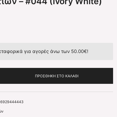
ιών – #044 (Ivory White)
εταφορικά για αγορές άνω των
50.00
€
!
ΠΡΟΣΘΉΚΗ ΣΤΟ ΚΑΛΆΘΙ
06929444443
ών