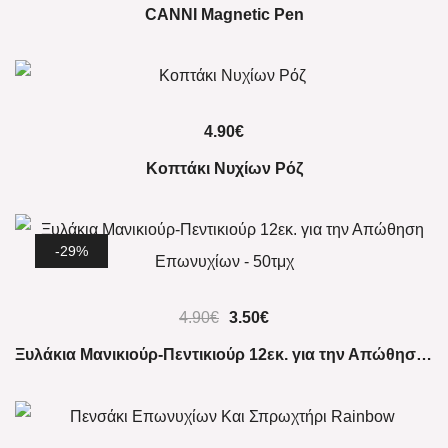
CANNI Magnetic Pen
4.90
€
Κοπτάκι Νυχίων Ρόζ
-29%
Original
Η
4.90
€
3.50
€
price
τρέχουσα
Ξυλάκια Μανικιούρ-Πεντικιούρ 12εκ. για την Απώθηση Επωνυχίων – 50τμχ
was:
τιμή
4.90€.
είναι:
3.50€.