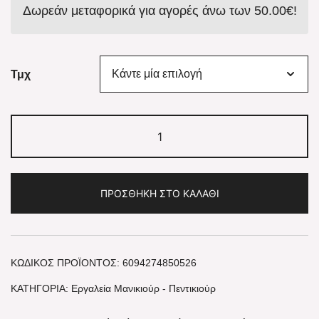
Δωρεάν μεταφορικά για αγορές άνω των
50.00
€
!
1.00€
through
Τμχ
4.50€
Μανταλάκι
Κλιπ
Στερέωσης
ΠΡΟΣΘΉΚΗ ΣΤΟ ΚΑΛΆΘΙ
Νυχιών
ποσότητα
ΚΩΔΙΚΌΣ ΠΡΟΪΌΝΤΟΣ:
6094274850526
ΚΑΤΗΓΟΡΊΑ:
Εργαλεία Μανικιούρ - Πεντικιούρ