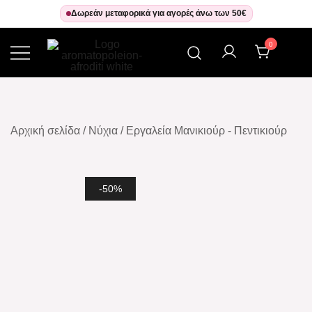
Skip
Δωρεάν μεταφορικά για αγορές άνω των 50€
to
0
content
Αρωματοπωλείον Αφροδίτη
Αρχική σελίδα
/
Νύχια
/
Εργαλεία Μανικιούρ - Πεντικιούρ
-50%