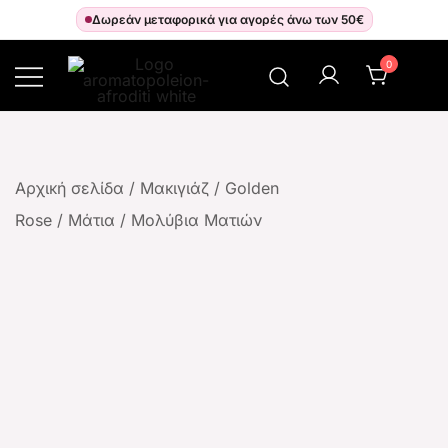
Δωρεάν μεταφορικά για αγορές άνω των 50€
0
Αρωματοπωλείον Αφροδίτη
Αρχική σελίδα
/
Μακιγιάζ
/
Golden
Rose
/
Μάτια
/
Μολύβια Ματιών