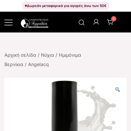
Δωρεάν μεταφορικά για αγορές άνω των 50€
0
Αρωματοπωλείον Αφροδίτη
Αρχική σελίδα
/
Νύχια
/
Ημιμόνιμα
Βερνίκια
/
Angelacq