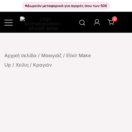
Δωρεάν μεταφορικά για αγορές άνω των 50€
0
Αρωματοπωλείον Αφροδίτη
Αρχική σελίδα
/
Μακιγιάζ
/
Elixir Make
Up
/
Χείλη
/
Κραγιόν