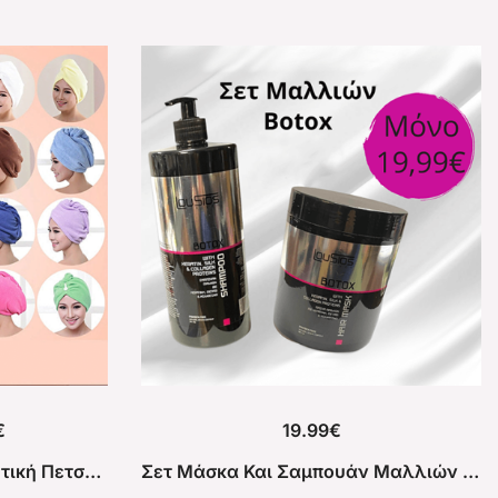
€
19.99
€
1 + 1 TowelBand Απορροφητική Πετσέτα Για Στέγνωμα Μαλλιών
Σετ Μάσκα Και Σαμπουάν Μαλλιών Lousios Botox