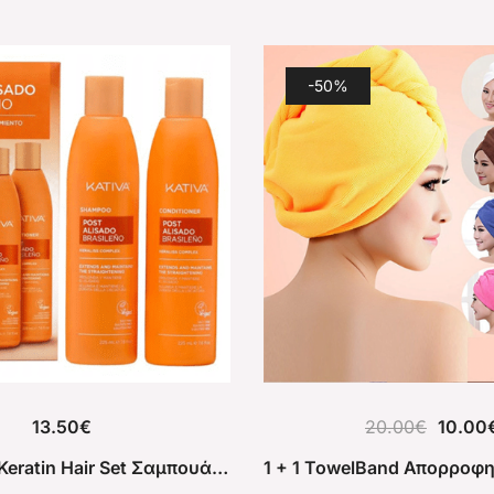
-50%
13.50
€
20.00
€
10.00
Kativa After Keratin Hair Set Σαμπουάν & Conditioner για μετά την Κερατίνη Χωρίς Θειικά Άλατα και Sulfate 2 x 225ml