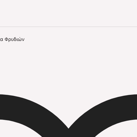
α Φρυδιών