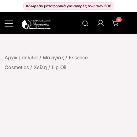
Δωρεάν μεταφορικά για αγορές άνω των 50€
0
Αρωματοπωλείον Αφροδίτη
Αρχική σελίδα
/
Μακιγιάζ
/
Essence
Cosmetics
/
Χείλη
/
Lip Oil