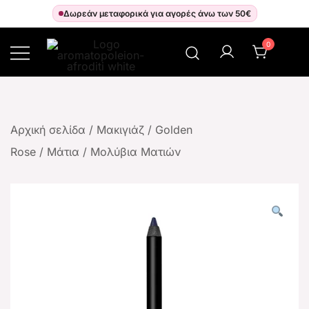
Δωρεάν μεταφορικά για αγορές άνω των 50€
0
Αρωματοπωλείον Αφροδίτη
Αρχική σελίδα
/
Μακιγιάζ
/
Golden
Rose
/
Μάτια
/
Μολύβια Ματιών