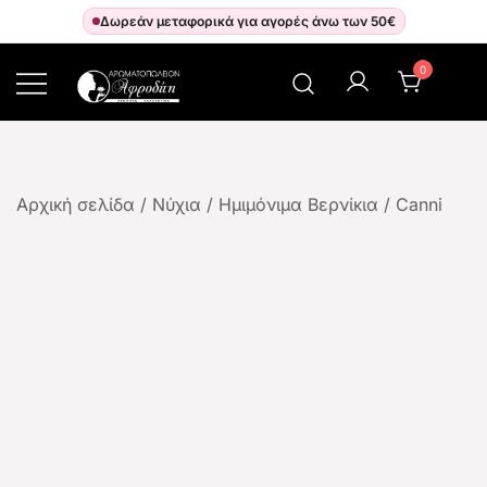
Δωρεάν μεταφορικά για αγορές άνω των 50€
0
Αρωματοπωλείον Αφροδίτη
Αρχική σελίδα
/
Νύχια
/
Ημιμόνιμα Βερνίκια
/
Canni