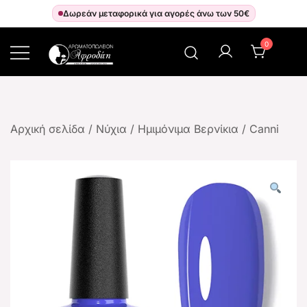
Δωρεάν μεταφορικά για αγορές άνω των 50€
0
Αρωματοπωλείον Αφροδίτη
Αρχική σελίδα
/
Νύχια
/
Ημιμόνιμα Βερνίκια
/
Canni