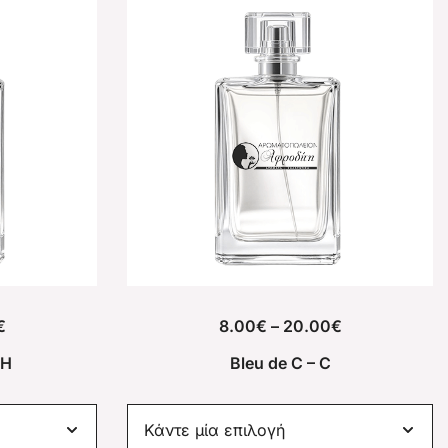
€
8.00
€
–
20.00
€
CΗ
Bleu de C – C