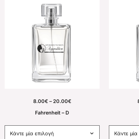
8.00
€
–
20.00
€
Fahrenheit – D