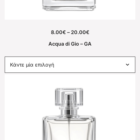
8.00
€
–
20.00
€
Acqua di Gio – GΑ