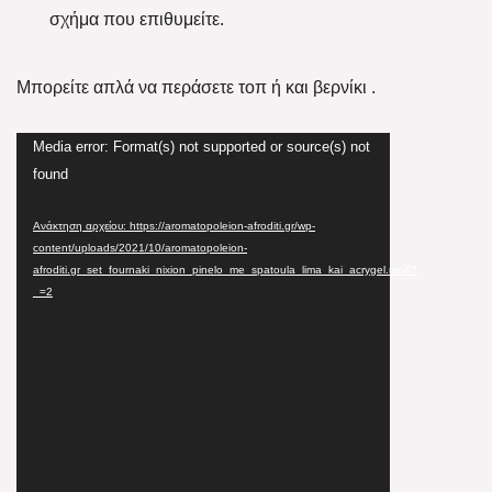
σχήμα που επιθυμείτε.
Μπορείτε απλά να περάσετε τοπ ή και βερνίκι .
Media error: Format(s) not supported or source(s) not
Πρόγραμμα
found
Αναπαραγωγής
Βίντεο
Ανάκτηση αρχείου: https://aromatopoleion-afroditi.gr/wp-
content/uploads/2021/10/aromatopoleion-
afroditi.gr_set_fournaki_nixion_pinelo_me_spatoula_lima_kai_acrygel.mp4?
_=2