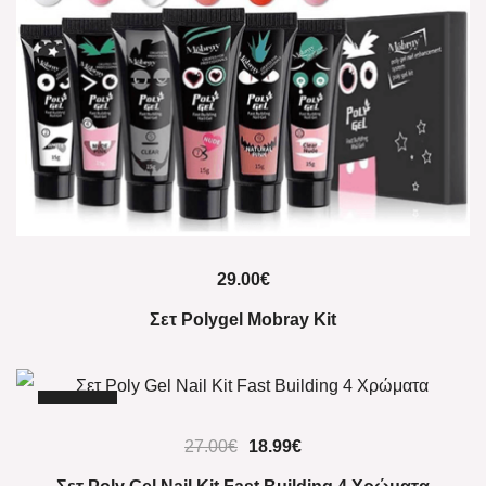
29.00
€
Σετ Polygel Mobray Kit
-30%
27.00
€
18.99
€